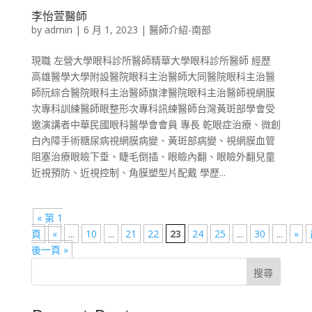
李怡萱醫師
by
admin
|
6 月 1, 2023
|
醫師介紹-南部
現職 左營大學眼科診所醫師精華大學眼科診所醫師 經歷
高雄醫學大學附設醫院眼科主治醫師大同醫院眼科主治醫
師阮綜合醫院眼科主治醫師旗津醫院眼科主治醫師視網膜
次專科訓練醫師眼整形次專科訊練醫師台灣黃斑部學會受
邀演講者中華民國眼科醫學會會員 專長 乾眼症治療、微創
白內障手術糖尿病視網膜病變、黃斑部病變、視網膜血管
阻塞治療眼瞼下垂、睫毛倒插、眼瞼內翻、眼瞼外翻兒童
近視預防、近視控制、角膜塑型片配戴 學歷...
« 第 1
頁
«
...
10
...
21
22
23
24
25
...
30
...
»
後一頁 »
搜尋