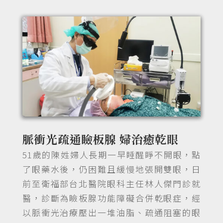
脈衝光疏通瞼板腺 婦治癒乾眼
51歲的陳姓婦人長期一早睡醒睜不開眼，點
了眼藥水後，仍困難且緩慢地張開雙眼，日
前至衛福部台北醫院眼科主任林人傑門診就
醫，診斷為瞼板腺功能障礙合併乾眼症，經
以脈衝光治療壓出一堆油脂、疏通阻塞的眼