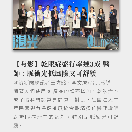
【有影】乾眼症盛行率達3成 醫
師：脈衝光低風險又可舒緩
匯流新聞網記者王佐銘、李文成/台北報導
隨著人們使用3C產品的頻率增加，乾眼症也
成了眼科門診常見問題。對此，社團法人中
華民國視力保健推展協會邀請多位醫師說明
對乾眼症需有的認知，特別是脈衝光可舒
緩。