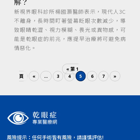
解？
新視界眼科診所楊國灝醫師表示，現代人3C
不離身，長時間盯著螢幕眨眼次數減少，導
致眼睛乾澀、視力模糊、畏光或異物感，可
能是乾眼症的前兆，應提早治療將可避免病
情惡化。
« 第 1
頁
«
...
3
4
5
6
7
»
風險提示：任何手術皆有風險，請謹慎評估!