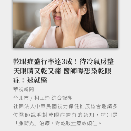
乾眼症盛行率達3成！待冷氣房整
天眼睛又乾又痛 醫師曝恐染乾眼
症：速就醫
華視新聞
台北市 / 柯芷筠 綜合報導
社團法人中華民國視力保健推展協會邀請多
位醫師說明對乾眼症需有的認知，特別是
「脈衝光」治療，對乾眼症療效頗佳。