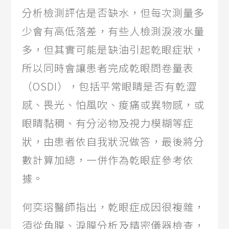
分析檢測評估是否缺水，但每次測量多
少會有高低落差，有些人檢測淚液水量
多，但其實可能是缺油引起乾眼症狀，
所以同時會讓患者完成乾眼問卷量表
（OSDI），包括平常眼睛是否有乾澀
感、畏光、怕風吹、痠痛或異物感，或
眼睛黏稠、有分泌物及視力模糊等症
狀，由患者依自我狀況做答，最後將分
數計算加總，一併作為乾眼症參考依
據。
何奕瑢醫師指出，乾眼症成因很複雜，
須從角膜、淚膜分析及精密儀器檢查，