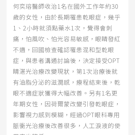
何奕瑢醫師收治1名在國外工作年約30
歲的女性，由於長期罹患乾眼症，幾乎
1、2小時就須點藥水1次，覺得會刺
痛，怕風吹、怕光容易敏感，眼睛發紅
不適，回國檢查確認罹患混和型乾眼
症，與患者溝通討論後，決定接受OPT
睛湛光治療改變現狀，第1次治療後就
有油脂分泌的滋潤感，療程結束後，乾
眼不適症狀獲得大幅改善。另有1名更
年期女性，因荷爾蒙改變引發乾眼症，
影響視力感到模糊，經過OPT眼科專用
脈衝光治療後改善很多，人工淚液的使