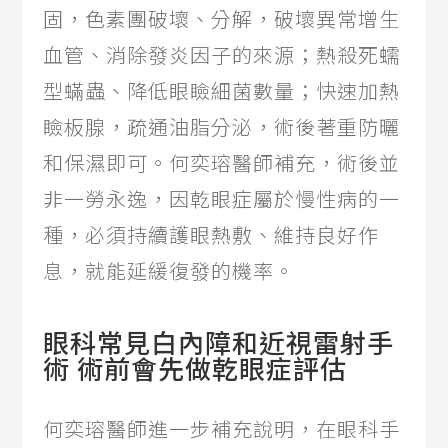
固，色素團破壞、分解，破壞異常增生
血管、消除發炎因子的來源；熱殺死蠕
型蟎蟲、降低眼瞼細菌數量；快速加熱
瞼板腺，疏通油脂分泌，術後著重防曬
和保濕即可。何奕瑢醫師補充，術後並
非一勞永逸，因乾眼症屬於慢性病的一
種，必須持續護眼熱敷、維持良好作
息，就能延緩復發的機率。
眼科常見白內障和近視雷射手
術 術前會先做乾眼症評估
何奕瑢醫師進一步補充說明，在眼科手