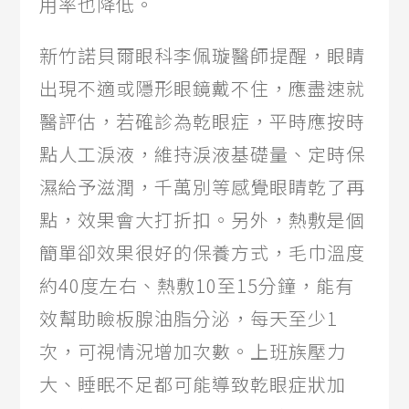
用率也降低。
新竹諾貝爾眼科李佩璇醫師提醒，眼睛
出現不適或隱形眼鏡戴不住，應盡速就
醫評估，若確診為乾眼症，平時應按時
點人工淚液，維持淚液基礎量、定時保
濕給予滋潤，千萬別等感覺眼睛乾了再
點，效果會大打折扣。另外，熱敷是個
簡單卻效果很好的保養方式，毛巾溫度
約40度左右、熱敷10至15分鐘，能有
效幫助瞼板腺油脂分泌，每天至少1
次，可視情況增加次數。上班族壓力
大、睡眠不足都可能導致乾眼症狀加