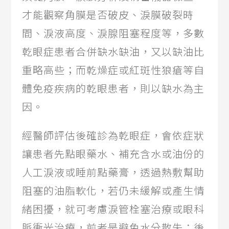
才能觀察角膜是否破皮、淚膜破裂時
間、淚液高度、淚腺阻塞程度等，多數
乾眼症患者合併缺水缺油，又以缺油比
重略高些；而乾燥症或紅斑性狼瘡等自
體免疫疾病的乾眼患者，則以缺水為主
因。
經醫師評估後確診為乾眼症，會依症狀
讓患者先點眼藥水、補充含水或油份的
人工淚液或睡前點藥膏，透過熱敷幫助
阻塞的油脂軟化，若仍未緩解或產生情
緒困擾，就可考慮淚管栓塞治療或眼科
脈衝光治療，前者是避免水分散失；後