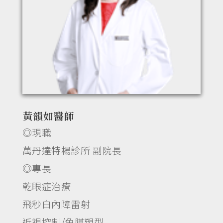
黃韻如醫師
◎現職
萬丹達特楊診所 副院長
◎專長
乾眼症治療
飛秒白內障雷射
近視控制/角膜塑型