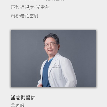
飛秒近視/散光雷射
飛秒老花雷射
潘志勤醫師
◎現職