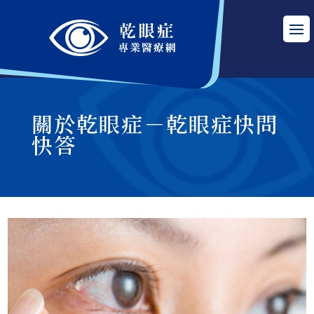
關於乾眼症－乾眼症快問
快答